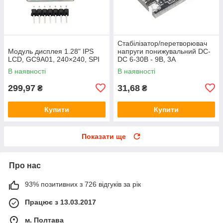
Стабілізатор/перетворювач
Модуль дисплея 1.28" IPS
напруги понижувальний DC-
LCD, GC9A01, 240×240, SPI
DC 6-30В - 9В, 3А
В наявності
В наявності
299,97
31,68
₴
₴
Купити
Купити
Показати ще
Про нас
93% позитивних з 726 відгуків за рік
Працює з 13.03.2017
м. Полтава