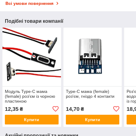
Всі умови повернення
Подібні товари компанії
Модуль Type-C мама
Type-C мама (female)
Роз'
(female) роз'єм із чорною
роз'єм, гніздо 4 контакти
водо
пластиною
із г
кріп
12,35
14,70
18,
₴
₴
мм 
Купити
Купити
Акційні пропозиції та новинки