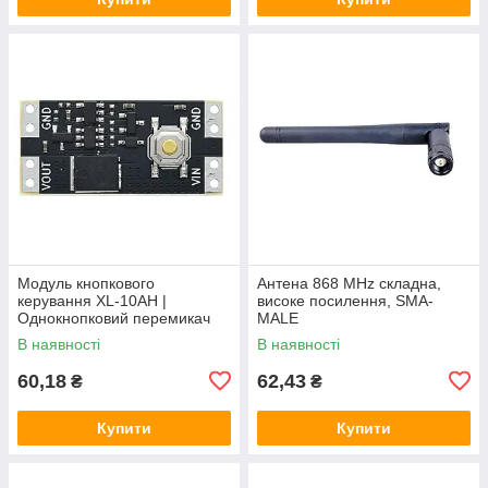
Модуль кнопкового
Антена 868 MHz складна,
керування XL-10AH |
високе посилення, SMA-
Однокнопковий перемикач
MALE
10A | Модуль з фіксацією |
В наявності
В наявності
Широкий діапазон
60,18
62,43
₴
₴
Купити
Купити