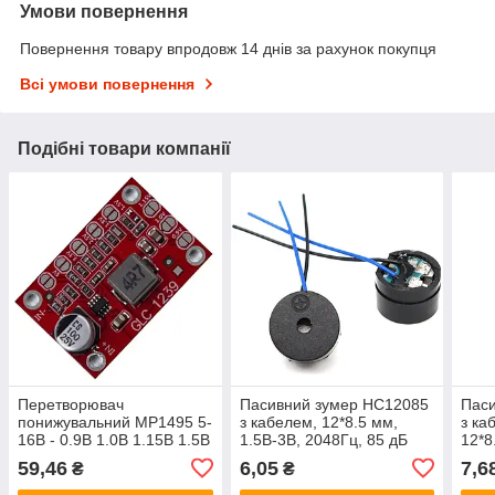
Умови повернення
Повернення товару впродовж 14 днів за рахунок покупця
Всі умови повернення
Подібні товари компанії
Перетворювач
Пасивний зумер HC12085
Пас
понижувальний MP1495 5-
з кабелем, 12*8.5 мм,
з ка
16В - 0.9В 1.0В 1.15В 1.5В
1.5В-3В, 2048Гц, 85 дБ
12*8
1.8В 2.5В 3.3В 5В, Gold-
2048
59,46
6,05
7,6
₴
₴
1239