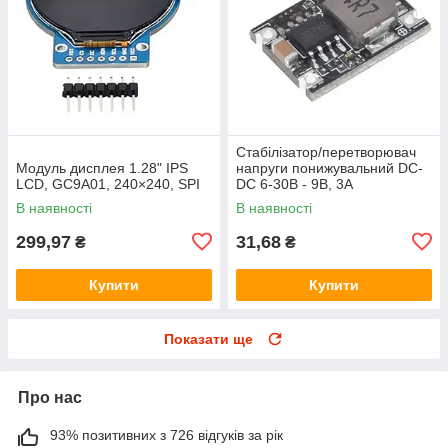
Стабілізатор/перетворювач
Модуль дисплея 1.28" IPS
напруги понижувальний DC-
LCD, GC9A01, 240×240, SPI
DC 6-30В - 9В, 3А
В наявності
В наявності
299,97
31,68
₴
₴
Купити
Купити
Показати ще
Про нас
93% позитивних з 726 відгуків за рік