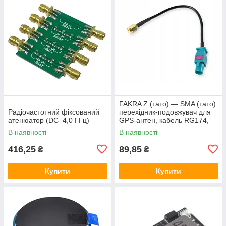
FAKRA Z (тато) — SMA (тато)
Радіочастотний фіксований
перехідник-подовжувач для
атенюатор (DC–4,0 ГГц)
GPS-антен, кабель RG174,
15 см
В наявності
В наявності
416,25
89,85
₴
₴
Купити
Купити