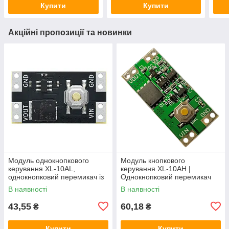
Купити
Купити
Акційні пропозиції та новинки
Модуль однокнопкового
Модуль кнопкового
керування XL-10AL,
керування XL-10AH |
однокнопковий перемикач із
Однокнопковий перемикач
фіксацією, 5В 10А,
10A | Модуль з фіксацією |
В наявності
В наявності
енергоефективний
Широкий діапазон
43,55
60,18
₴
₴
Купити
Купити