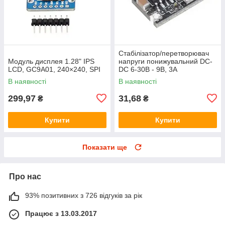
Стабілізатор/перетворювач
Модуль дисплея 1.28" IPS
напруги понижувальний DC-
LCD, GC9A01, 240×240, SPI
DC 6-30В - 9В, 3А
В наявності
В наявності
299,97
31,68
₴
₴
Купити
Купити
Показати ще
Про нас
93% позитивних з 726 відгуків за рік
Працює з 13.03.2017