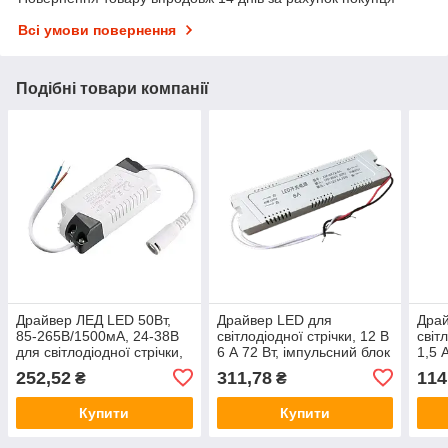
Всі умови повернення
Подібні товари компанії
Драйвер ЛЕД LED 50Вт,
Драйвер LED для
Драй
85-265В/1500мА, 24-38В
світлодіодної стрічки, 12 В
світ
для світлодіодної стрічки,
6 А 72 Вт, імпульсний блок
1,5 
блок живлення
живлення
блок
252,52
311,78
114
₴
₴
Купити
Купити