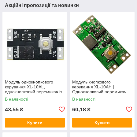
Акційні пропозиції та новинки
Модуль однокнопкового
Модуль кнопкового
керування XL-10AL,
керування XL-10AH |
однокнопковий перемикач із
Однокнопковий перемикач
фіксацією, 5В 10А,
10A | Модуль з фіксацією |
В наявності
В наявності
енергоефективний
Широкий діапазон
43,55
60,18
₴
₴
Купити
Купити