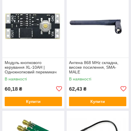
Модуль кнопкового
Антена 868 MHz складна,
керування XL-10AH |
високе посилення, SMA-
Однокнопковий перемикач
MALE
10A | Модуль з фіксацією |
В наявності
В наявності
Широкий діапазон
60,18
62,43
₴
₴
Купити
Купити