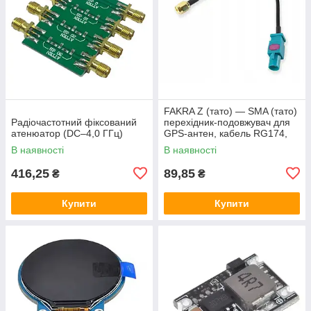
FAKRA Z (тато) — SMA (тато)
Радіочастотний фіксований
перехідник-подовжувач для
атенюатор (DC–4,0 ГГц)
GPS-антен, кабель RG174,
15 см
В наявності
В наявності
416,25
89,85
₴
₴
Купити
Купити