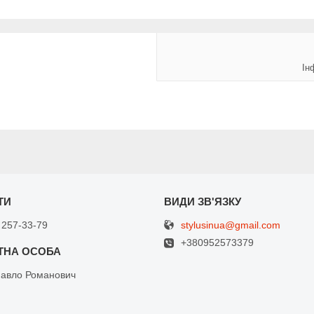
Ін
stylusinua@gmail.com
 257-33-79
+380952573379
Павло Романович