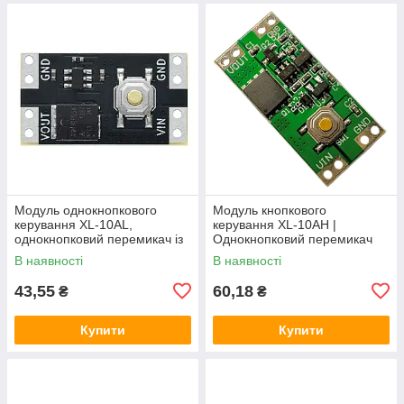
Модуль однокнопкового
Модуль кнопкового
керування XL-10AL,
керування XL-10AH |
однокнопковий перемикач із
Однокнопковий перемикач
фіксацією, 5В 10А,
10A | Модуль з фіксацією |
В наявності
В наявності
енергоефективний
Широкий діапазон
43,55
60,18
₴
₴
Купити
Купити