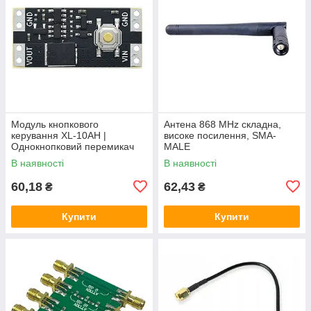
Модуль кнопкового
Антена 868 MHz складна,
керування XL-10AH |
високе посилення, SMA-
Однокнопковий перемикач
MALE
10A | Модуль з фіксацією |
В наявності
В наявності
Широкий діапазон
60,18
62,43
₴
₴
Купити
Купити