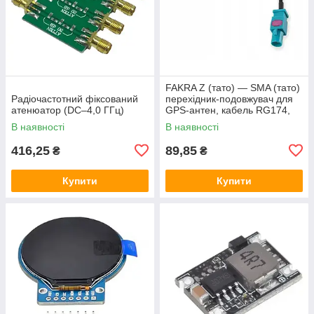
FAKRA Z (тато) — SMA (тато)
Радіочастотний фіксований
перехідник-подовжувач для
атенюатор (DC–4,0 ГГц)
GPS-антен, кабель RG174,
15 см
В наявності
В наявності
416,25
89,85
₴
₴
Купити
Купити