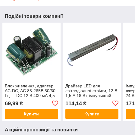
Подібні товари компанії
Блок живлення, адаптер
Драйвер LED для
Імпу
AC-DC, AC 85-265В 50/60
світлодіодної стрічки, 12 В
дже
Гц — DC 12 В 400 мА 4,5
1,5 А 18 Вт, імпульсний
24 В
Вт
блок живлення
DC 2
69,99
114,14
171
₴
₴
Купити
Купити
Акційні пропозиції та новинки