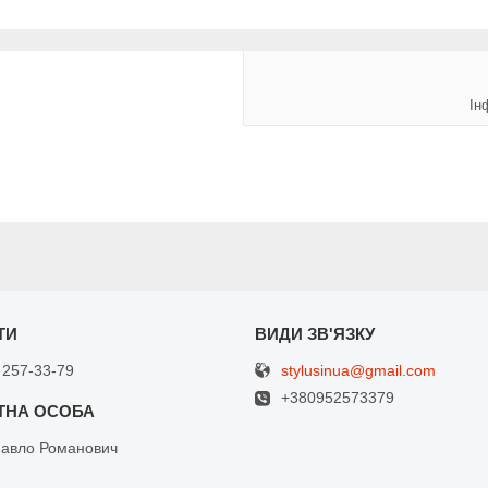
Ін
stylusinua@gmail.com
 257-33-79
+380952573379
Павло Романович