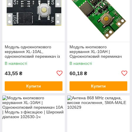
Модуль однокнопкового
Модуль кнопкового
керування XL-10AL,
керування XL-10AH |
однокнопковий перемикач із
Однокнопковий перемикач
фіксацією, 5В 10А,
10A | Модуль з фіксацією |
В наявності
В наявності
енергоефективний
Широкий діапазон
43,55
60,18
₴
₴
Купити
Купити