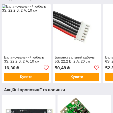
Балансувальний кабель
Балансувальний кабель
Бала
3S, 22.2 В, 2 А, 10 см
5S, 22.2 В, 2 А, 20 см
6S, 
16,30
50,48
52,
₴
₴
Купити
Купити
Акційні пропозиції та новинки