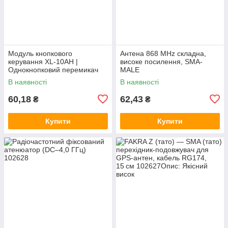
Модуль кнопкового
Антена 868 MHz складна,
керування XL-10AH |
високе посилення, SMA-
Однокнопковий перемикач
MALE
10A | Модуль з фіксацією |
В наявності
В наявності
Широкий діапазон
60,18
62,43
₴
₴
Купити
Купити