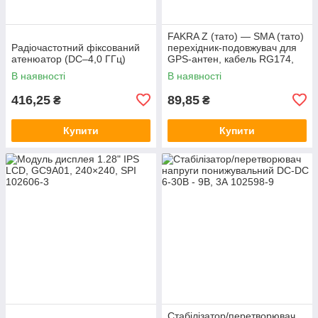
FAKRA Z (тато) — SMA (тато)
Радіочастотний фіксований
перехідник-подовжувач для
атенюатор (DC–4,0 ГГц)
GPS-антен, кабель RG174,
15 см
В наявності
В наявності
416,25
89,85
₴
₴
Купити
Купити
Стабілізатор/перетворювач