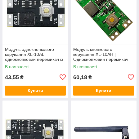
Модуль однокнопкового
Модуль кнопкового
керування XL-10AL,
керування XL-10AH |
однокнопковий перемикач із
Однокнопковий перемикач
фіксацією, 5В 10А,
10A | Модуль з фіксацією |
В наявності
В наявності
енергоефективний
Широкий діапазон
43,55
60,18
₴
₴
Купити
Купити