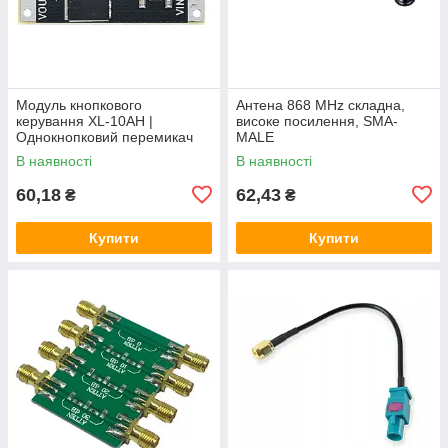
Модуль кнопкового
Антена 868 MHz складна,
керування XL-10AH |
високе посилення, SMA-
Однокнопковий перемикач
MALE
10A | Модуль з фіксацією |
В наявності
В наявності
Широкий діапазон
60,18
62,43
₴
₴
Купити
Купити