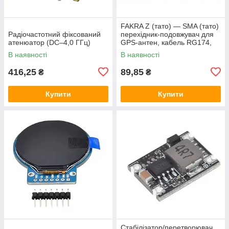
FAKRA Z (тато) — SMA (тато)
Радіочастотний фіксований
перехідник-подовжувач для
атенюатор (DC–4,0 ГГц)
GPS-антен, кабель RG174,
15 см
В наявності
В наявності
416,25
89,85
₴
₴
Купити
Купити
Стабілізатор/перетворювач