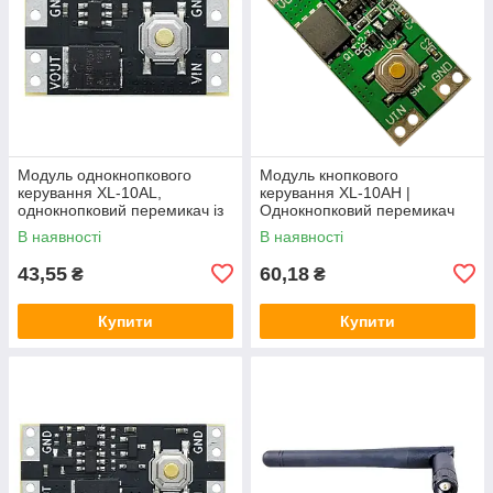
Модуль однокнопкового
Модуль кнопкового
керування XL-10AL,
керування XL-10AH |
однокнопковий перемикач із
Однокнопковий перемикач
фіксацією, 5В 10А,
10A | Модуль з фіксацією |
В наявності
В наявності
енергоефективний
Широкий діапазон
43,55
60,18
₴
₴
Купити
Купити