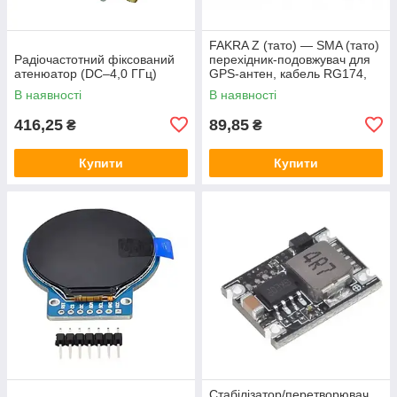
FAKRA Z (тато) — SMA (тато)
Радіочастотний фіксований
перехідник-подовжувач для
атенюатор (DC–4,0 ГГц)
GPS-антен, кабель RG174,
15 см
В наявності
В наявності
416,25
89,85
₴
₴
Купити
Купити
Стабілізатор/перетворювач