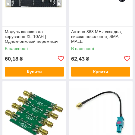
Модуль кнопкового
Антена 868 MHz складна,
керування XL-10AH |
високе посилення, SMA-
Однокнопковий перемикач
MALE
10A | Модуль з фіксацією |
В наявності
В наявності
Широкий діапазон
60,18
62,43
₴
₴
Купити
Купити