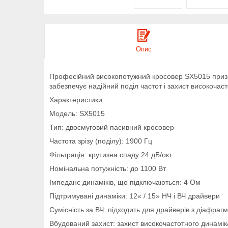
Опис
Професійний високопотужний кросовер SX5015 призна
забезпечує надійний поділ частот і захист високочас
Характеристики:
Модель: SX5015
Тип: двосмуговий пасивний кросовер
Частота зрізу (поділу): 1900 Гц
Фільтрація: крутизна спаду 24 дБ/окт
Номінальна потужність: до 1100 Вт
Імпеданс динаміків, що підключаються: 4 Ом
Підтримувані динаміки: 12« / 15» НЧ і ВЧ драйвери
Сумісність за ВЧ: підходить для драйверів з діафра
Вбудований захист: захист високочастотного динамі