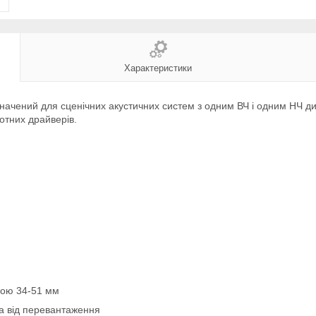
Характеристики
чений для сценічних акустичних систем з одним ВЧ і одним НЧ дин
тотних драйверів.
гмою 34-51 мм
ка від перевантаження