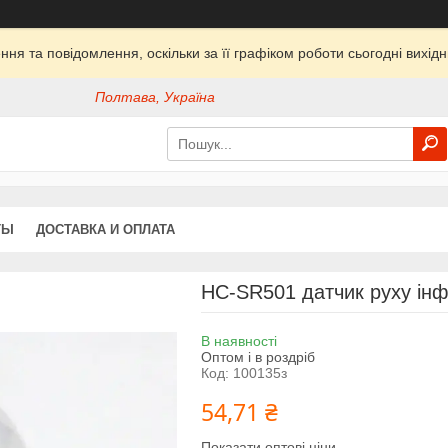
ня та повідомлення, оскільки за її графіком роботи сьогодні вихі
Полтава, Україна
ТЫ
ДОСТАВКА И ОПЛАТА
HC-SR501 датчик руху інф
В наявності
Оптом і в роздріб
Код:
100135з
54,71 ₴
Показати оптові ціни