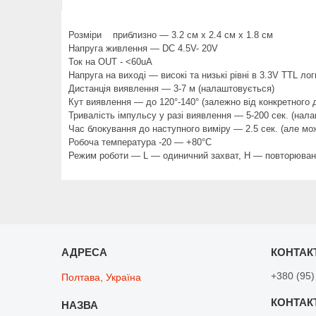
Розміри приблизно — 3.2 см x 2.4 см x 1.8 см
Напруга живлення — DC 4.5V- 20V
Ток на OUT - <60uA
Напруга на виході — високі та низькі рівні в 3.3V TTL лог
Дистанція виявлення — 3-7 м (налаштовується)
Кут виявлення — до 120°-140° (залежно від конкретного д
Тривалість імпульсу у разі виявлення — 5-200 сек. (нал
Час блокування до наступного виміру — 2.5 сек. (але мо
Робоча температура -20 — +80°C
Режим роботи — L — одиничний захват, H — повторюван
+380 (95)
Полтава, Україна