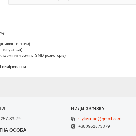
иці
атчика та лінзи)
аштовується)
жна змінити заміну SMD-резисторів)
і вимірювання
stylusinua@gmail.com
 257-33-79
+380952573379