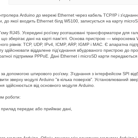
тролера Arduino до мережі Ethernet через кабель TCP/IP і з'єднанн
 до якої входить Ethernet білд W5100, записується на карту microSD
єму RJ45. Усередині роз'єму розташовані трансформатори для гальв
 що зберігає дані на карті пам'яті. Основа пристрою — мікросхема
ого рівнів: TCP, UDP, IPv4, ICMP, ARP, IGMP і MAC. Є апаратна підтр
гу здійснювати віддалене під'єднання вбудованого пристрою до п
ратної підтримки PPPoE. Дані Ethernet і microSD карти передаються
 за допомогою штирового роз'єму. З'єднання з інтерфейсом SPI від
вити зверху модулі Arduino "в кілька поверхів". Установлюваний звер
я здійснюється від основного модуля Arduino.
им роботи:
и прилад передає або приймає дані,
,