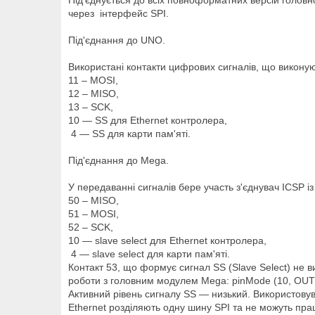
Під'єднується до всіх повноформатних версій голов
через інтерфейс SPI.
Під'єднання до UNO.
Використані контакти цифрових сигналів, що виконуют
11 – MOSI,
12 – MISO,
13 – SCK,
10 — SS для Ethernet контролера,
4 — SS для карти пам'яті.
Під'єднання до Mega.
У передаванні сигналів бере участь з'єднувач ICSP із
50 – MISO,
51 – MOSI,
52 – SCK,
10 — slave select для Ethernet контролера,
4 — slave select для карти пам'яті.
Контакт 53, що формує сигнал SS (Slave Select) не в
роботи з головним модулем Mega: pinMode (10, OUT
Активний рівень сигналу SS — низький. Використовув
Ethernet розділяють одну шину SPI та не можуть пра