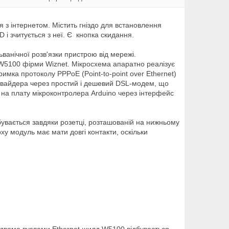
я з інтернетом. Містить гніздо для встановлення
 і зчитується з неї. Є кнопка скидання.
анічної розв'язки пристрою від мережі.
 W5100 фірми Wiznet. Мікросхема апаратно реалізує
имка протоколу PPPoE (Point-to-point over Ethernet)
ровайдера через простий і дешевий DSL-модем, що
 на плату мікроконтролера Arduino через інтерфейс
бувається завдяки розетці, розташованій на нижньому
ху модуль має мати довгі контакти, оскільки