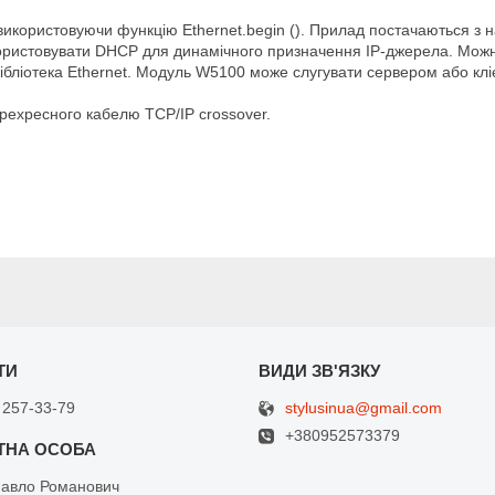
використовуючи функцію Ethernet.begin (). Прилад постачаються з 
користовувати DHCP для динамічного призначення IP-джерела. Можна
ібліотека Ethernet. Модуль W5100 може слугувати сервером або клі
рехресного кабелю TCP/IP crossover.
stylusinua@gmail.com
 257-33-79
+380952573379
Павло Романович