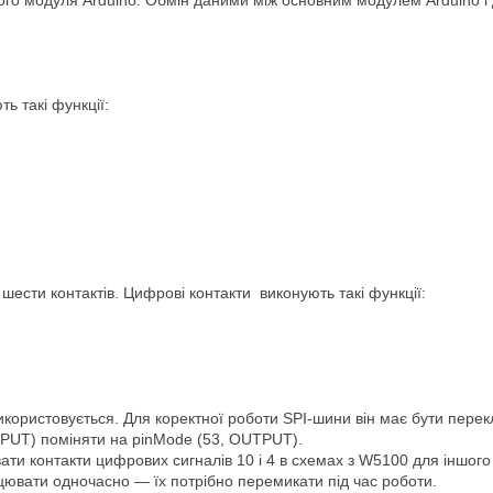
ного модуля Arduino. Обмін даними між основним модулем Arduino і
ь такі функції:
 шести контактів. Цифрові контакти виконують такі функції:
икористовується. Для коректної роботи SPI-шини він має бути перек
PUT) поміняти на pinMode (53, OUTPUT).
ати контакти цифрових сигналів 10 і 4 в схемах з W5100 для іншог
цювати одночасно — їх потрібно перемикати під час роботи.