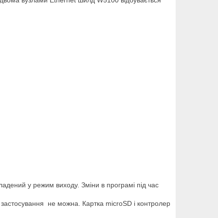
 двома вузлами Ethernet шилд W5100 відбувається
ладений у режим виходу. Зміни в програмі під час
о застосування не можна. Картка microSD і контролер