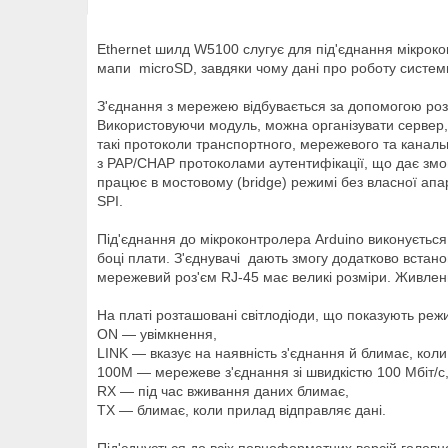
Ethernet шилд W5100 слугує для під'єднання мікрокон
мапи microSD, завдяки чому дані про роботу системи,
З'єднання з мережею відбувається за допомогою роз'
Використовуючи модуль, можна організувати сервер,
такі протоколи транспортного, мережевого та канальн
з PAP/CHAP протоколами аутентифікації, що дає змо
працює в мостовому (bridge) режимі без власної апа
SPI.
Під'єднання до мікроконтролера Arduino виконується
боці плати. З'єднувачі дають змогу додатково встано
мережевий роз'єм RJ-45 має великі розміри. Живленн
На платі розташовані світлодіоди, що показують реж
ON — увімкнення,
LINK — вказує на наявність з'єднання й блимає, кол
100M — мережеве з'єднання зі швидкістю 100 Мбіт/с
RX — під час вживання даних блимає,
TX — блимає, коли прилад відправляє дані.