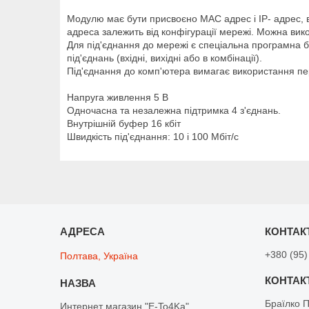
Модулю має бути присвоєно MAC адрес і IP- адрес, 
адреса залежить від конфігурації мережі. Можна ви
Для під'єднання до мережі є спеціальна програмна б
під'єднань (вхідні, вихідні або в комбінації).
Під'єднання до комп'ютера вимагає використання пе
Напруга живлення 5 B
Одночасна та незалежна підтримка 4 з'єднань.
Внутрішній буфер 16 кбіт
Швидкість під'єднання: 10 і 100 Мбіт/с
+380 (95)
Полтава, Україна
Браїлко 
Интернет магазин "E-To4Ka"