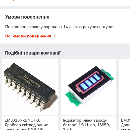
Умови повернення
Повернення товару впродовж 14 днів за рахунок покупця
Всі умови повернення
Подібні товари компанії
LM3916N-1/NOPB,
Індикатор рівня заряду
LM3
Драйвер світлодіодних
батареї 1S Li-ion, 18650,
Драй
індикаторів, [DIP-18]
3.7 В
світ