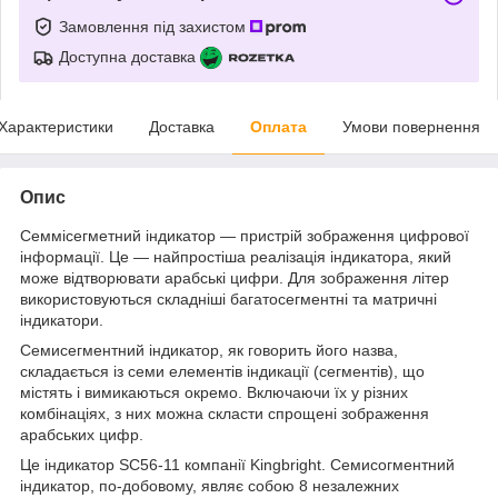
Замовлення під захистом
Доступна доставка
Характеристики
Доставка
Оплата
Умови повернення
Опис
Семмісегметний індикатор — пристрій зображення цифрової
інформації. Це — найпростіша реалізація індикатора, який
може відтворювати арабські цифри. Для зображення літер
використовуються складніші багатосегментні та матричні
індикатори.
Семисегментний індикатор, як говорить його назва,
складається із семи елементів індикації (сегментів), що
містять і вимикаються окремо. Включаючи їх у різних
комбінаціях, з них можна скласти спрощені зображення
арабських цифр.
Це індикатор SC56-11 компанії Kingbright. Семисогментний
індикатор, по-добовому, являє собою 8 незалежних