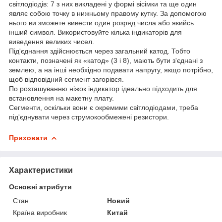
світлодіодів: 7 з них викладені у формі вісімки та ще один
являє собою точку в нижньому правому кутку. За допомогою
нього ви зможете вивести один розряд числа або якийсь
інший символ. Використовуйте кілька індикаторів для
виведення великих чисел.
Під'єднання здійснюється через загальний катод. Тобто
контакти, позначені як «катод» (3 і 8), мають бути з'єднані з
землею, а на інші необхідно подавати напругу, якщо потрібно,
щоб відповідний сегмент загорівся.
По розташуванню ніжок індикатор ідеально підходить для
встановлення на макетну плату.
Сегменти, оскільки вони є окремими світлодіодами, треба
під'єднувати через струмокообмежені резистори.
Приховати
Характеристики
Основні атрибути
Стан
Новий
Країна виробник
Китай