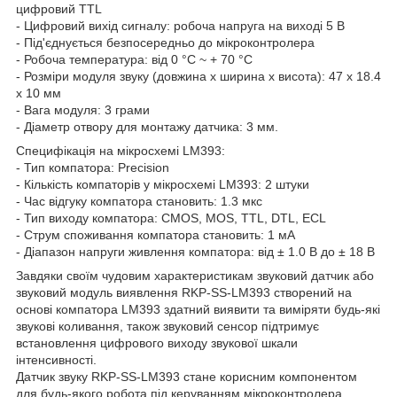
цифровий TTL
- Цифровий вихід сигналу: робоча напруга на виході 5 В
- Під'єднується безпосередньо до мікроконтролера
- Робоча температура: від 0 °C ~ + 70 °C
- Розміри модуля звуку (довжина x ширина x висота): 47 x 18.4
x 10 мм
- Вага модуля: 3 грами
- Діаметр отвору для монтажу датчика: 3 мм.
Специфікація на мікросхемі LM393:
- Тип компатора: Precision
- Кількість компаторів у мікросхемі LM393: 2 штуки
- Час відгуку компатора становить: 1.3 мкс
- Тип виходу компатора: CMOS, MOS, TTL, DTL, ECL
- Струм споживання компатора становить: 1 мА
- Діапазон напруги живлення компатора: від ± 1.0 В до ± 18 В
Завдяки своїм чудовим характеристикам звуковий датчик або
звуковий модуль виявлення RKP-SS-LM393 створений на
основі компатора LM393 здатний виявити та виміряти будь-які
звукові коливання, також звуковий сенсор підтримує
встановлення цифрового виходу звукової шкали
інтенсивності.
Датчик звуку RKP-SS-LM393 стане корисним компонентом
для будь-якого робота під керуванням мікроконтролера.