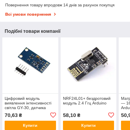
Повернення товару впродовж 14 днів за рахунок покупця
Всі умови повернення
Подібні товари компанії
Цифровий модуль
NRF24L01+ бездротовий
Матр
виявлення інтенсивності
модуль 2.4 Ггц Arduino
— 16
світла GY-30, датчика
Ardu
освітленості BH1750FVI,
70,63
58,10
50,
₴
₴
0-65535 лк
Купити
Купити