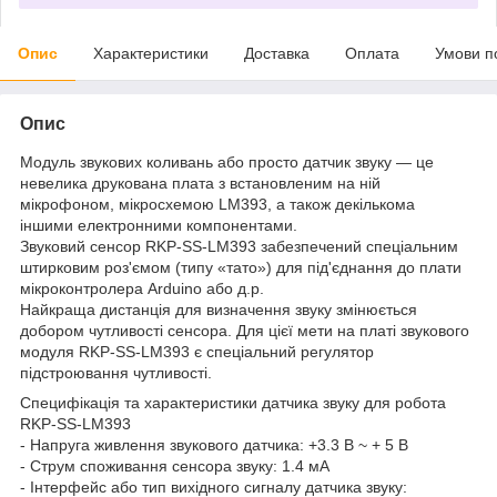
Опис
Характеристики
Доставка
Оплата
Умови п
Опис
Модуль звукових коливань або просто датчик звуку — це
невелика друкована плата з встановленим на ній
мікрофоном, мікросхемою LM393, а також декількома
іншими електронними компонентами.
Звуковий сенсор RKP-SS-LM393 забезпечений спеціальним
штирковим роз'ємом (типу «тато») для під'єднання до плати
мікроконтролера Arduino або д.р.
Найкраща дистанція для визначення звуку змінюється
добором чутливості сенсора. Для цієї мети на платі звукового
модуля RKP-SS-LM393 є спеціальний регулятор
підстроювання чутливості.
Специфікація та характеристики датчика звуку для робота
RKP-SS-LM393
- Напруга живлення звукового датчика: +3.3 В ~ + 5 В
- Струм споживання сенсора звуку: 1.4 мА
- Інтерфейс або тип вихідного сигналу датчика звуку: