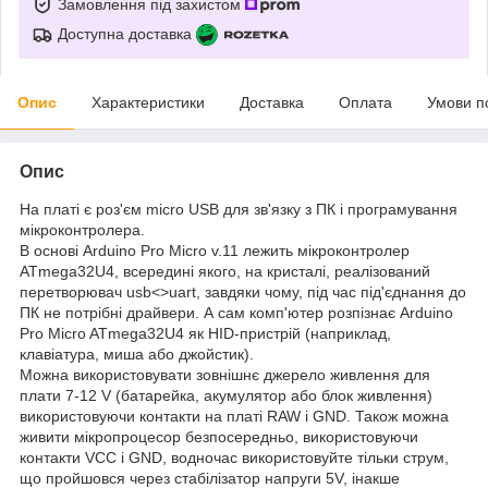
Замовлення під захистом
Доступна доставка
Опис
Характеристики
Доставка
Оплата
Умови п
Опис
На платі є роз'єм micro USB для зв'язку з ПК і програмування
мікроконтролера.
В основі Arduino Pro Micro v.11 лежить мікроконтролер
ATmega32U4, всередині якого, на кристалі, реалізований
перетворювач usb<>uart, завдяки чому, під час під'єднання до
ПК не потрібні драйвери. А сам комп'ютер розпізнає Arduino
Pro Micro ATmega32U4 як HID-пристрій (наприклад,
клавіатура, миша або джойстик).
Можна використовувати зовнішнє джерело живлення для
плати 7-12 V (батарейка, акумулятор або блок живлення)
використовуючи контакти на платі RAW і GND. Також можна
живити мікропроцесор безпосередньо, використовуючи
контакти VCC і GND, водночас використовуйте тільки струм,
що пройшовся через стабілізатор напруги 5V, інакше