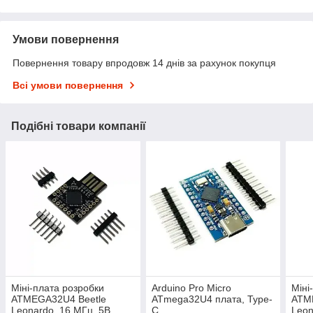
Умови повернення
Повернення товару впродовж 14 днів за рахунок покупця
Всі умови повернення
Подібні товари компанії
Міні-плата розробки
Arduino Pro Micro
Міні
ATMEGA32U4 Beetle
ATmega32U4 плата, Type-
ATM
Leonardo, 16 МГц, 5В,
C
Leon