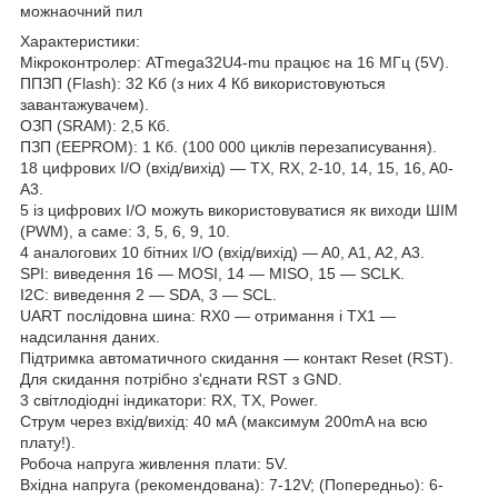
можнаочний пил
Характеристики:
Мікроконтролер: ATmega32U4-mu працює на 16 МГц (5V).
ППЗП (Flash): 32 Kб (з них 4 Кб використовуються
завантажувачем).
ОЗП (SRAM): 2,5 Кб.
ПЗП (EEPROM): 1 Кб. (100 000 циклів перезаписування).
18 цифрових I/O (вхід/вихід) — TX, RX, 2-10, 14, 15, 16, A0-
A3.
5 із цифрових I/O можуть використовуватися як виходи ШІМ
(PWM), а саме: 3, 5, 6, 9, 10.
4 аналогових 10 бітних I/O (вхід/вихід) — A0, A1, A2, A3.
SPI: виведення 16 — MOSI, 14 — MISO, 15 — SCLK.
I2C: виведення 2 — SDA, 3 — SCL.
UART послідовна шина: RX0 — отримання і TX1 —
надсилання даних.
Підтримка автоматичного скидання — контакт Reset (RST).
Для скидання потрібно з'єднати RST з GND.
3 світлодіодні індикатори: RX, TX, Power.
Струм через вхід/вихід: 40 мА (максимум 200mA на всю
плату!).
Робоча напруга живлення плати: 5V.
Вхідна напруга (рекомендована): 7-12V; (Попередньо): 6-