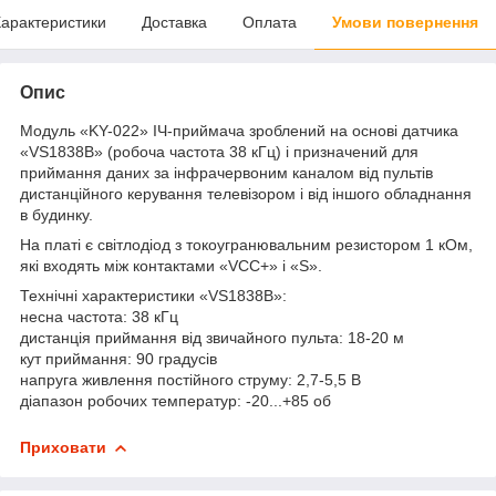
арактеристики
Доставка
Оплата
Умови повернення
Опис
Модуль «KY-022» ІЧ-приймача зроблений на основі датчика
«VS1838B» (робоча частота 38 кГц) і призначений для
приймання даних за інфрачервоним каналом від пультів
дистанційного керування телевізором і від іншого обладнання
в будинку.
На платі є світлодіод з токоугранювальним резистором 1 кОм,
які входять між контактами «VCC+» і «S».
Технічні характеристики «VS1838B»:
несна частота: 38 кГц
дистанція приймання від звичайного пульта: 18-20 м
кут приймання: 90 градусів
напруга живлення постійного струму: 2,7-5,5 В
діапазон робочих температур: -20...+85 об
Приховати