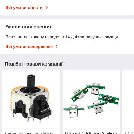
Всі умови оплати
Умови повернення
Повернення товару впродовж 14 днів за рахунок покупця
Всі умови повернення
Подібні товари компанії
Джойстик для Playstation
Роз'єм USB-A тато (male) з
USB 