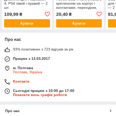
4, PS4 лівий і правий — 2
кріпленням на корпус і
для 
шт.
контактами, перехідник,
— 2 
2.0
109,99
20,40
81,
₴
₴
Купити
Купити
Про нас
93% позитивних з 723 відгуків за рік
Працює з 13.03.2017
м. Полтава
Полтава, Україна
Контакти
Сьогодні працює з 10:00 до 17:00
Показати весь графік роботи
Про нас