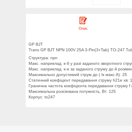
Опис
GP BJT
Trans GP BJT NPN 100V 25A 3-Pin(3+Tab) TO-247 Tu
Структура: npn
Макс. наприклад. к-б у разі заданого зворотного стру
Макс. наприклад. к-е за заданого струму до й розімк
Максимально допустимий струм до ( Iк макс.А): 25
Статичний коефіцієнт передавання струму h21е хв: 
Гранична частота коефіцієнта передавання струму f 
Максимальна розсіювана потужність, Вт: 125
Корпус: to247