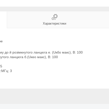
Характеристики
be
му до й розімкнутого ланцюга е. (Uкбо макс), В: 100
нутого ланцюга б.(Uкео макс), В: 100
15
г.МГц: 3