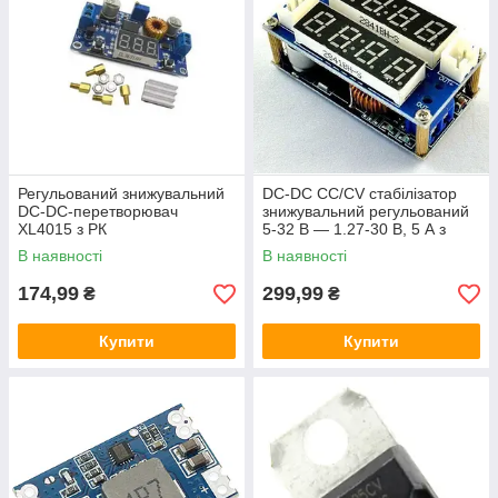
Регульований знижувальний
DC-DC CC/CV стабілізатор
DC-DC-перетворювач
знижувальний регульований
XL4015 з РК
5-32 В — 1.27-30 В, 5 А з
подвійним РК екраном
В наявності
В наявності
174,99
299,99
₴
₴
Купити
Купити