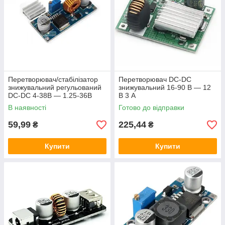
Перетворювач/стабілізатор
Перетворювач DC-DC
знижувальний регульований
знижувальний 16-90 В — 12
DC-DC 4-38В — 1.25-36В
В 3 А
4.5А XL4015
В наявності
Готово до відправки
59,99
225,44
₴
₴
Купити
Купити