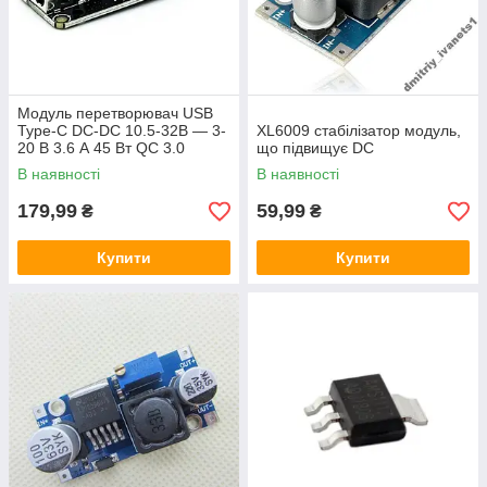
Модуль перетворювач USB
Type-C DC-DC 10.5-32В — 3-
XL6009 стабілізатор модуль,
20 В 3.6 А 45 Вт QC 3.0
що підвищує DC
QC2.0 для заряджання
В наявності
В наявності
стабілізатор IP6518
179,99
59,99
₴
₴
Купити
Купити