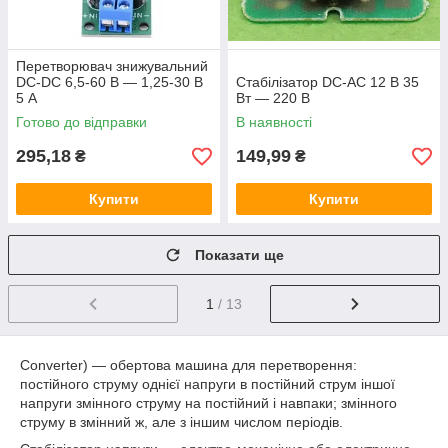
Перетворювач знижувальний
DC-DC 6,5-60 В — 1,25-30 В
Стабілізатор DC-AC 12 В 35
5 А
Вт — 220 В
Готово до відправки
В наявності
295,18
149,99
₴
₴
Купити
Купити
Показати ще
1
/ 13
Converter) — обертова машина для перетворення:
постійного струму однієї напруги в постійний струм іншої
напруги змінного струму на постійний і навпаки; змінного
струму в змінний ж, але з іншим числом періодів.