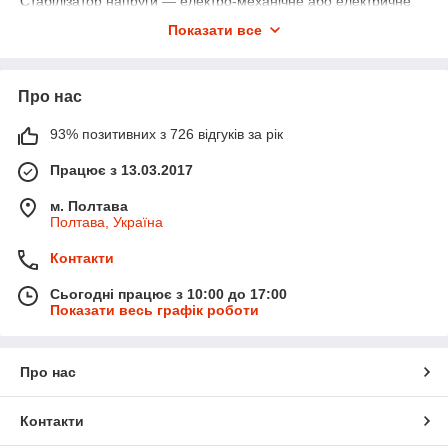
Стабілізатор напруги — електро-механічне або електричне
пристрій, що має вхід і вихід по напрузі, призначене для
Показати все
підтримки вихідної напруги у вузьких межах, при істотній зміні
вхідної напруги і вихідного струму навантаження.
Про нас
93% позитивних з 726 відгуків за рік
Працює з 13.03.2017
м. Полтава
Полтава, Україна
Контакти
Сьогодні працює з 10:00 до 17:00
Показати весь графік роботи
Про нас
Контакти