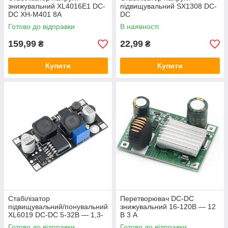
знижувальний XL4016E1 DC-
підвищувальний SX1308 DC-
DC XH-M401 8А
DC
Готово до відправки
В наявності
159,99
22,99
₴
₴
Купити
Купити
Стабілізатор
Перетворювач DC-DC
підвищувальний/понувальний
знижувальний 16-120В — 12
XL6019 DC-DC 5-32В — 1,3-
В 3 А
35В
Готово до відправки
Готово до відправки