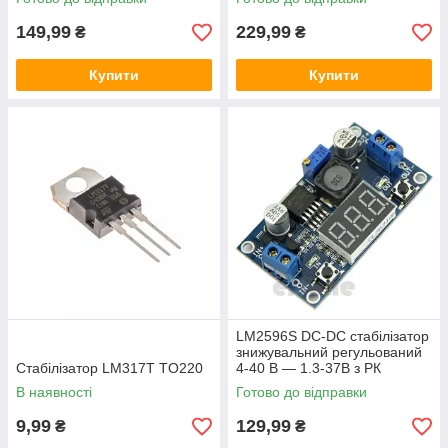
149,99
229,99
₴
₴
Купити
Купити
LM2596S DC-DC стабілізатор
знижувальний регульований
Стабілізатор LM317T TO220
4-40 В — 1.3-37В з РК
екраном
В наявності
Готово до відправки
9,99
129,99
₴
₴