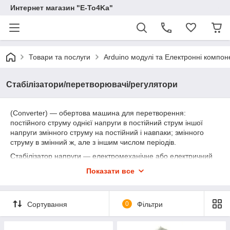
Интернет магазин "E-To4Ka"
Товари та послуги
Arduino модулі та Електронні компон
Стабілізатори/перетворювачі/регулятори
(Converter) — обертова машина для перетворення:
постійного струму однієї напруги в постійний струм іншої
напруги змінного струму на постійний і навпаки; змінного
струму в змінний ж, але з іншим числом періодів.
Стабілізатор напруги — електромеханічне або електричний
пристрій, що має вхід і вихід по напрузі, призначене для
Показати все
підтримки вихідної напруги у вузьких межах, при істотній зміні
вхідної напруги і вихідного струму навантаження.
Сортування
0
Фільтри