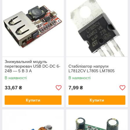
Знижувальний модуль
перетворювач USB DC-DC 6-
Стабілізатор напруги
24В — 5 В 3 А
L7812CV L7805 LM7805
В наявності
В наявності
33,67
7,99
₴
₴
Купити
Купити