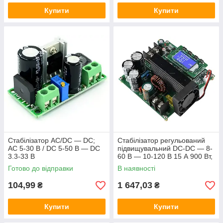
Купити
Купити
Стабілізатор AC/DC — DC;
Стабілізатор регульований
AC 5-30 В / DC 5-50 В — DC
підвищувальний DC-DC — 8-
3.3-33 В
60 В — 10-120 В 15 А 900 Вт,
РК екран, CC/CV
Готово до відправки
В наявності
104,99
1 647,03
₴
₴
Купити
Купити