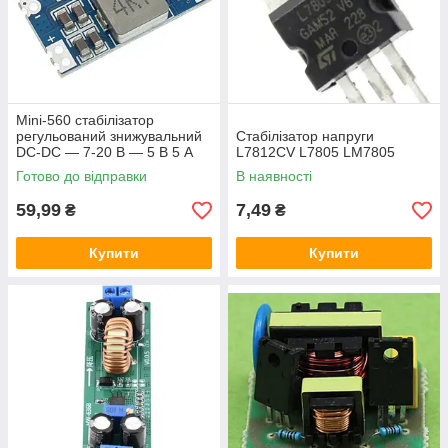
Mini-560 стабілізатор
регульований знижувальний
Стабілізатор напруги
DC-DC — 7-20 В — 5 В 5 А
L7812CV L7805 LM7805
mini560
Готово до відправки
В наявності
59,99
7,49
₴
₴
Купити
Купити