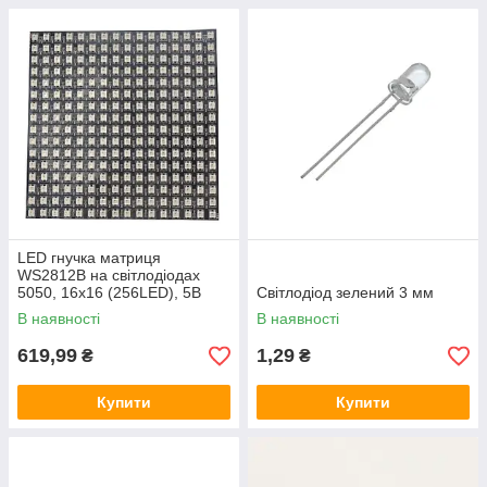
LED гнучка матриця
WS2812B на світлодіодах
5050, 16х16 (256LED), 5В
Світлодіод зелений 3 мм
В наявності
В наявності
619,99
1,29
₴
₴
Купити
Купити